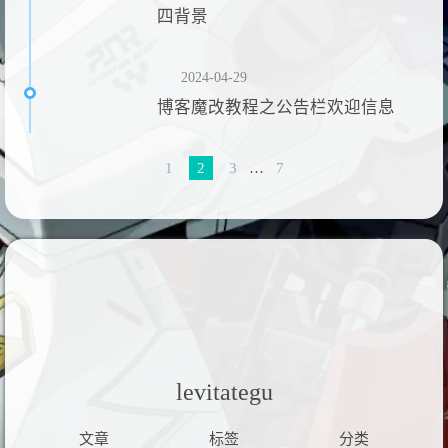
四背景
2024-04-29
博客魔改教程之公告栏欢迎信息
1
2
3
…
7
levitategu
文章
标签
分类