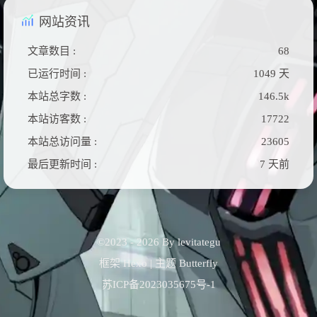
网站资讯
文章数目 :
68
已运行时间 :
1049 天
本站总字数 :
146.5k
本站访客数 :
17722
本站总访问量 :
23605
最后更新时间 :
7 天前
©2023 - 2026 By levitategu
框架
Hexo
|
主题
Butterfly
苏ICP备2023035675号-1